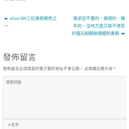
e
it
e
b
te
o
r
xbox360三紅維修案例之
徵求您不要的、損壞的、陳
o
一
年的、沒地方放又捨不得丟
的電玩相關軟硬體和書籍
k
發佈留言
發佈留言必須填寫的電子郵件地址不會公開。
必填欄位標示為
*