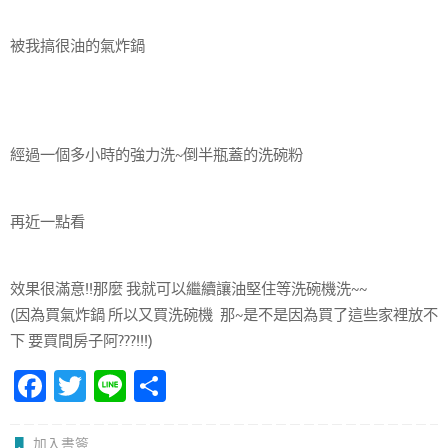
被我搞很油的氣炸鍋
經過一個多小時的強力洗~倒半瓶蓋的洗碗粉
再近一點看
效果很滿意!!那麼 我就可以繼續讓油堅住等洗碗機洗~~
(因為買氣炸鍋 所以又買洗碗機 那~是不是因為買了這些家裡放不
下 要買間房子阿???!!!)
Fa
T
Li
分
c
w
n
享
加入書簽
.