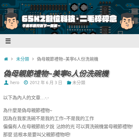
Skip
to
content
Home
未分類
偽母親節禮物~美寧6人份洗碗機
偽母親節禮物~美寧6人份洗碗機
hero
2012 年 6 月 3 日
未分類
以下為內人的文章…-.-
為什麼是偽母親節禮物~
因為在我家洗碗不是我的工作~不是我的工作
偏偏有人在母親節前夕說 沾妳的光 可以買洗碗機當母親節禮物!
那麼 這根本是要叫父親節禮物吧!