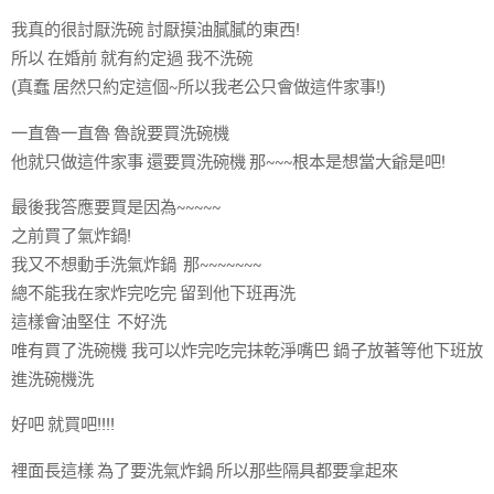
我真的很討厭洗碗 討厭摸油膩膩的東西!
所以 在婚前 就有約定過 我不洗碗
(真蠢 居然只約定這個~所以我老公只會做這件家事!)
一直魯一直魯 魯說要買洗碗機
他就只做這件家事 還要買洗碗機 那~~~根本是想當大爺是吧!
最後我答應要買是因為~~~~~
之前買了氣炸鍋!
我又不想動手洗氣炸鍋 那~~~~~~~
總不能我在家炸完吃完 留到他下班再洗
這樣會油堅住 不好洗
唯有買了洗碗機 我可以炸完吃完抹乾淨嘴巴 鍋子放著等他下班放
進洗碗機洗
好吧 就買吧!!!!
裡面長這樣 為了要洗氣炸鍋 所以那些隔具都要拿起來