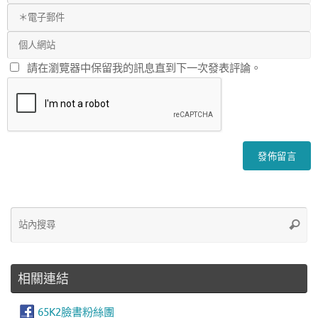
請在瀏覽器中保留我的訊息直到下一次發表評論。
Se
站
fo
內
搜
相關連結
尋
65K2臉書粉絲團