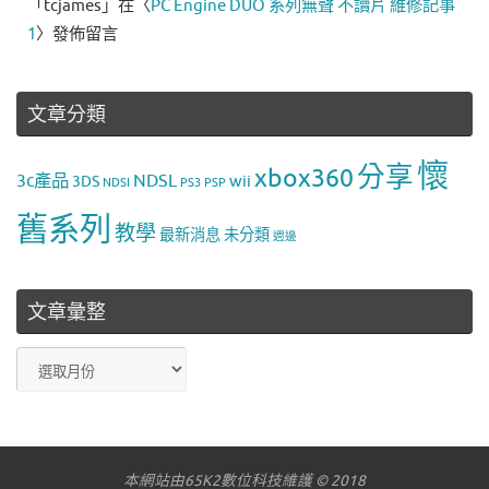
「
tcjames
」在〈
PC Engine DUO 系列無聲 不讀片 維修記事
1
〉發佈留言
文章分類
懷
分享
xbox360
3c產品
NDSL
wii
3DS
NDSI
PS3
PSP
舊系列
教學
最新消息
未分類
週邊
文章彙整
文
章
彙
整
本網站由65K2數位科技維護 © 2018