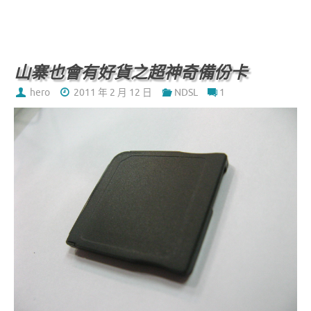
c
w
n
享
e
it
e
b
te
o
r
山寨也會有好貨之超神奇備份卡
o
hero
2011 年 2 月 12 日
NDSL
1
k