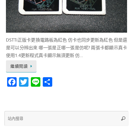
DSTTi正版卡更換電路板為紅色 仿卡也同步更新為紅色 但是還
是可以分辨出來 哪一張是正哪一張是仿呢? 兩張卡都顯示真卡
使用1.4更新程式真卡顯示無須更新 仿...
繼續閱讀
Fa
T
Li
分
c
w
n
享
e
it
e
b
te
Se
o
r
站
fo
o
內