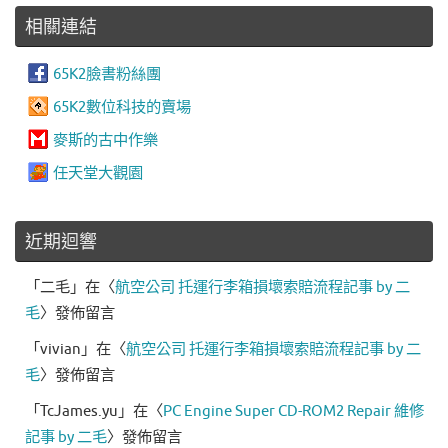
搜
k
相關連結
尋
65K2臉書粉絲團
65K2數位科技的賣場
麥斯的古中作樂
任天堂大觀園
近期迴響
「
二毛
」在〈
航空公司 托運行李箱損壞索賠流程記事 by 二
毛
〉發佈留言
「
vivian
」在〈
航空公司 托運行李箱損壞索賠流程記事 by 二
毛
〉發佈留言
「
TcJames.yu
」在〈
PC Engine Super CD-ROM2 Repair 維修
記事 by 二毛
〉發佈留言