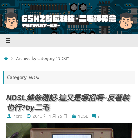
Skip
to
content
Home
Archive by category "NDSL"
Category:
NDSL
NDSL維修隨記-這又是哪招啊~反著裝
也行?by二毛
hero
2013 年 1 月 25 日
NDSL
2