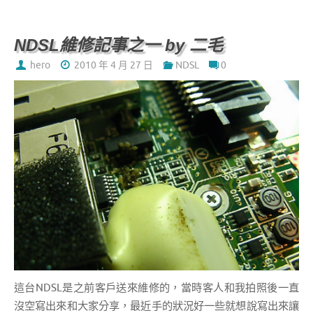
b
te
o
r
NDSL維修記事之一 by 二毛
o
hero
2010 年 4 月 27 日
NDSL
0
k
這台NDSL是之前客戶送來維修的，當時客人和我拍照後一直
沒空寫出來和大家分享，最近手的狀況好一些就想說寫出來讓