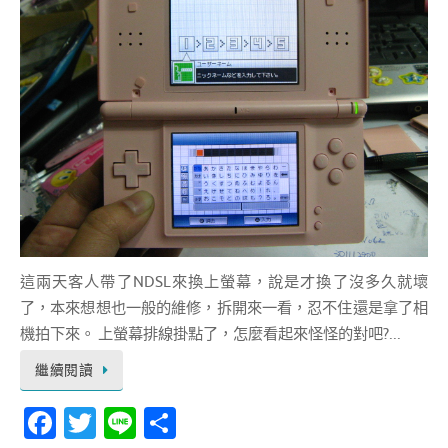
這兩天客人帶了NDSL來換上螢幕，說是才換了沒多久就壞
了，本來想想也一般的維修，拆開來一看，忍不住還是拿了相
機拍下來。 上螢幕排線掛點了，怎麼看起來怪怪的對吧?...
繼續閱讀
Fa
T
Li
分