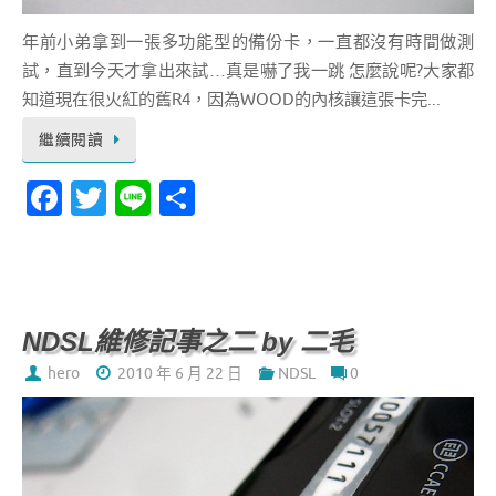
年前小弟拿到一張多功能型的備份卡，一直都沒有時間做測
試，直到今天才拿出來試…真是嚇了我一跳 怎麼說呢?大家都
知道現在很火紅的舊R4，因為WOOD的內核讓這張卡完...
繼續閱讀
Fa
T
Li
分
c
w
n
享
e
it
e
b
te
o
r
NDSL維修記事之二 by 二毛
o
hero
2010 年 6 月 22 日
NDSL
0
k