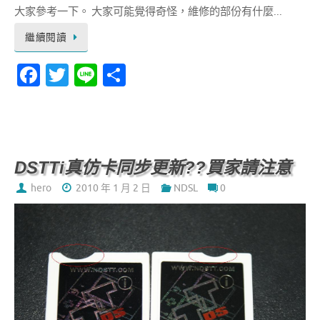
大家參考一下。 大家可能覺得奇怪，維修的部份有什麼...
繼續閱讀
Fa
T
Li
分
c
w
n
享
e
it
e
b
te
o
r
DSTTi真仿卡同步更新??買家請注意
o
hero
2010 年 1 月 2 日
NDSL
0
k