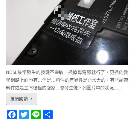
NDSL最常發生的按鍵不靈敏，換掉導電膠就行了，更換的教
學網路上面也有…但是…料件的差異性是非常大的，有些副廠
料件或是工序怪怪的店家…會發生像下列圖片中的狀況…...
繼續閱讀
Fa
T
Li
分
c
w
n
享
e
it
e